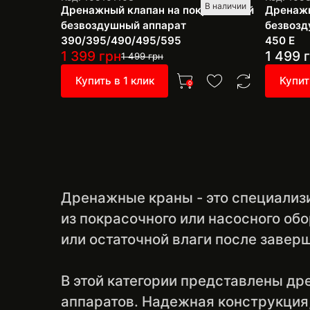
В наличии
Дренажный клапан на покрасочный
Дренажн
безвоздушный аппарат
безвозд
390/395/490/495/595
450 E
1 399
грн
1 499
г
1 499
грн
Купить в 1 клик
Купит
0
Дренажные краны - это специализ
из покрасочного или насосного об
или остаточной влаги после завер
В этой категории представлены д
аппаратов. Надежная конструкция, 