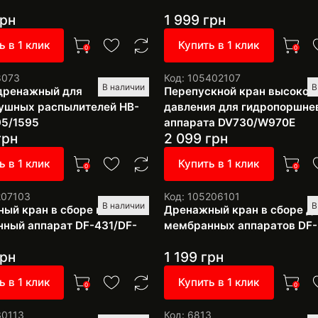
рн
1 999
грн
ь в 1 клик
Купить в 1 клик
0
0
8073
Код: 105402107
В наличии
В
дренажный для
Перепускной кран высоког
ушных распылителей HB-
давления для гидропоршне
95/1595
аппарата DV730/W970E
грн
2 099
грн
ь в 1 клик
Купить в 1 клик
0
0
207103
Код: 105206101
В наличии
В
ый кран в сборе на
Дренажный кран в сборе д
ный аппарат DF-431/DF-
мембранных аппаратов DF
рн
1 199
грн
ь в 1 клик
Купить в 1 клик
0
0
30113
Код: 6813