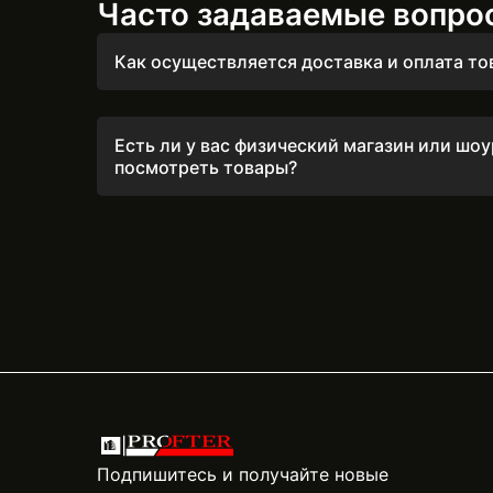
Часто задаваемые вопро
Как осуществляется доставка и оплата то
Мы быстро обрабатываем заказы, оперативн
товары ежедневно до 16:00 после подтверж
Есть ли у вас физический магазин или шо
посмотреть товары?
Да, у нас есть два физических магазина в Че
можете лично ознакомиться с товарами. При
увидеть ассортимент и получить профессио
Подробную информацию об адресах и график
наших менеджеров по указанным телефонам
Подпишитесь и получайте новые