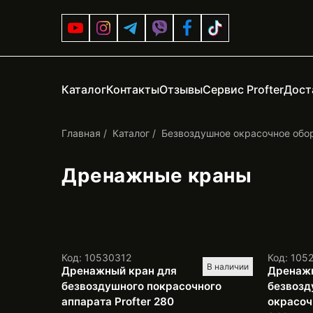
Каталог
Контакты
Отзывы
Сервис Profter
Дост
Главная
Каталог
Безвоздушное окрасочное обо
Дренажные краны
Код: 10530312
Код: 105
В наличии
Дренажный кран для
Дренажн
безвоздушного покрасочного
безвозд
аппарата Profter 280
окрасочн