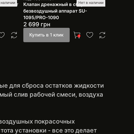
 наличии
Нет в наличии
 Profter
Клапан дренажный в сборе на
безвоздушный аппарат SU-
1095/PRO-1090
2 699
грн
Купить в 1 клик
0
ые для сброса остатков жидкости
мый слив рабочей смеси, воздуха
звоздушных покрасочных
ота установки - все это делает