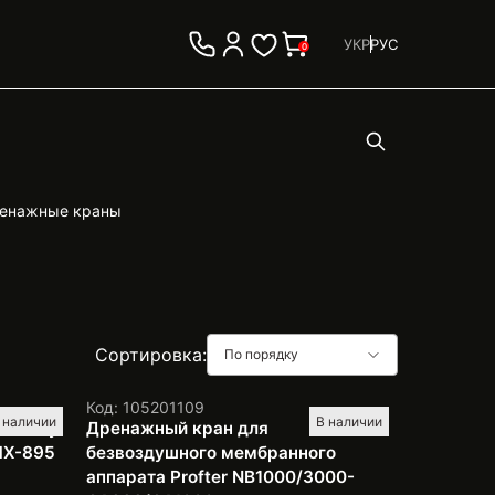
УКР
РУС
0
енажные краны
Сортировка:
По порядку
Код: 105201109
 наличии
В наличии
очному
Дренажный кран для
MX-895
безвоздушного мембранного
аппарата Profter NB1000/3000-