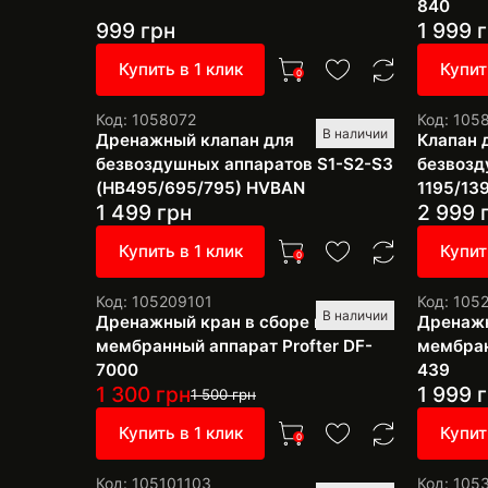
840
999
грн
1 999
г
Купить в 1 клик
Купит
0
Код: 1058072
Код: 105
В наличии
Дренажный клапан для
Клапан 
безвоздушных аппаратов S1-S2-S3
безвозд
(HB495/695/795) HVBAN
1195/13
1 499
грн
2 999
Купить в 1 клик
Купит
0
Код: 105209101
Код: 105
В наличии
Дренажный кран в сборе на
Дренажн
мембранный аппарат Profter DF-
мембран
7000
439
1 300
грн
1 999
г
1 500
грн
Купить в 1 клик
Купит
0
Код: 105101103
Код: 105