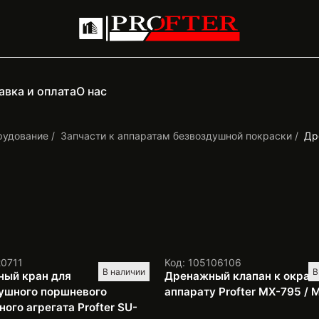
авка и оплата
О нас
рудование
Запчасти к аппаратам безвоздушной покраски
Др
20711
Код: 105106106
В наличии
В
ый кран для
Дренажный клапан к окрас
ушного поршневого
аппарату Profter MX-795 / 
ого агрегата Profter SU-