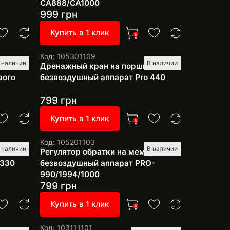
CA888/CA1000
999
грн
Купить в 1 клик
0
Код: 105301109
 наличии
В наличии
о
Дренажный кран на поршневой
вого
безвоздушный аппарат Pro 440
799
грн
Купить в 1 клик
0
Код: 105201103
 наличии
В наличии
ля
Регулятор обратки на мембранный
-330
безвоздушный аппарат PRO-
990/1994/1000
799
грн
Купить в 1 клик
0
Код: 103111101