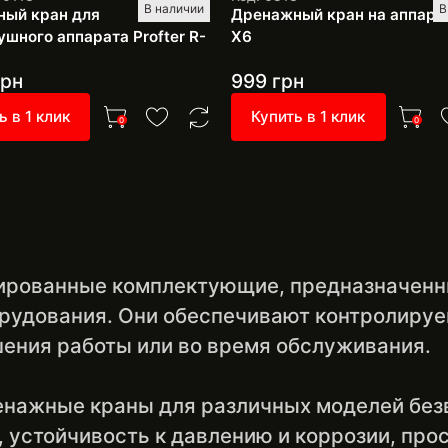
В наличии
В
ый кран для
Дренажный кран на аппарат
ушного аппарата Profter R-
Х6
рн
999
грн
ь в 1 клик
Купить в 1 клик
0
0
ированные комплектующие, предназначенн
орудования. Они обеспечивают контролируе
шения работы или во время обслуживания.
ренажные краны для различных моделей бе
устойчивость к давлению и коррозии, прост