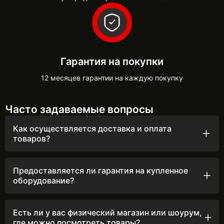
Гарантия на покупки
12 месяцев гарантии на каждую покупку
Часто задаваемые вопросы
Как осуществляется доставка и оплата
товаров?
Мы быстро обрабатываем заказы, оперативно звоним и
отправляем товары ежедневно до 16:00 после
подтверждения.
Предоставляется ли гарантия на купленное
оборудование?
Мы ценим ваше доверие, поэтому предоставляем
гарантию на всё оборудование сроком от 12 до 24
месяцев. Ранее гарантия составляла 12 месяцев, но
Есть ли у вас физический магазин или шоурум,
теперь мы увеличили её до 24 месяцев, чтобы вы могли
где можно посмотреть товары?
ещё дольше наслаждаться безупречной работой вашей