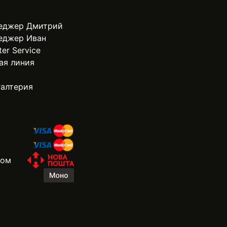
еджер Дмитрий
еджер Иван
ter Service
ая линия
галтерия
жом