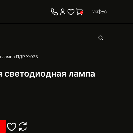
УКР
РУС
0
я лампа ПДР X-023
 светодиодная лампа
у