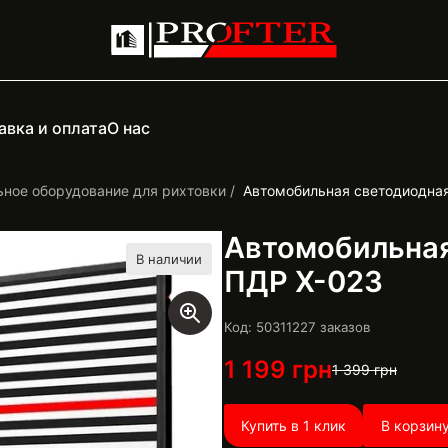
авка и оплата
О нас
ьное оборудование для рихтовки
Автомобильная светодиодна
Автомобильная
В наличии
ПДР X-023
Код: 5031122
7
заказов
1 199
грн
1 399
грн
Купить в 1 клик
В корзин