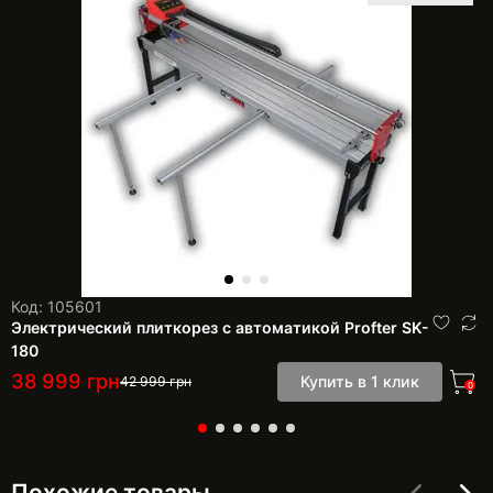
Код: 105601
Электрический плиткорез с автоматикой Profter SK-
180
38 999
грн
Купить в 1 клик
42 999
грн
0
Похожие товары