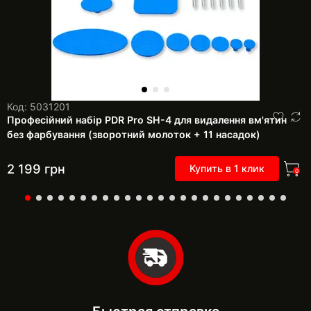
Код: 5031201
Професійний набір PDR Pro SH-4 для видалення вм'ятин
без фарбування (зворотний молоток + 11 насадок)
2 199
грн
Купить в 1 клик
0