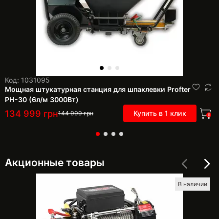
Код: 1031095
Мощная штукатурная станция для шпаклевки Profter
PН-30 (6л/м 3000Вт)
134 999
грн
Купить в 1 клик
144 999
грн
0
Акционные товары
В наличии