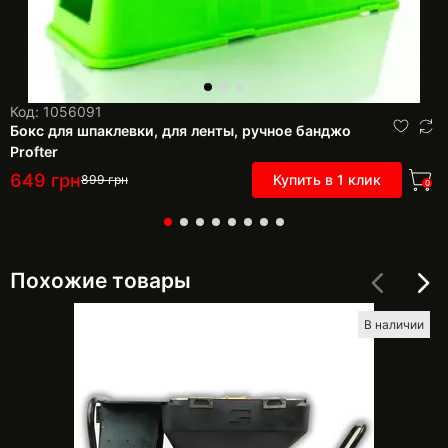
Код: 1056091
Бокс для шпаклевки, для ленты, ручное банджо
Profter
649
грн
Купить в 1 клик
899
грн
0
Похожие товары
В наличии