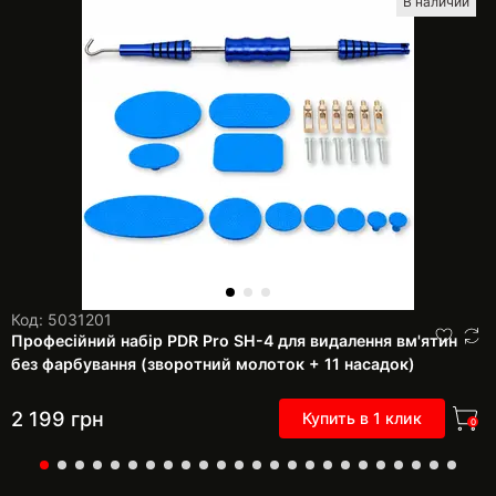
В наличии
Код: 5031201
Професійний набір PDR Pro SH-4 для видалення вм'ятин
без фарбування (зворотний молоток + 11 насадок)
2 199
грн
Купить в 1 клик
0