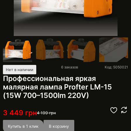
6
заказов
Код: 5050021
Нет в наличии
Профессиональная яркая
малярная лампа Profter LM-15
(15W 700–1500lm 220V)
3 449
грн
4 199
грн
Купить в 1 клик
В корзину