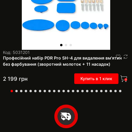
Код: 5031201
Професійний набір PDR Pro SH-4 для видалення вм'ятин
без фарбування (зворотний молоток + 11 насадок)
2 199
грн
Купить в 1 клик
0