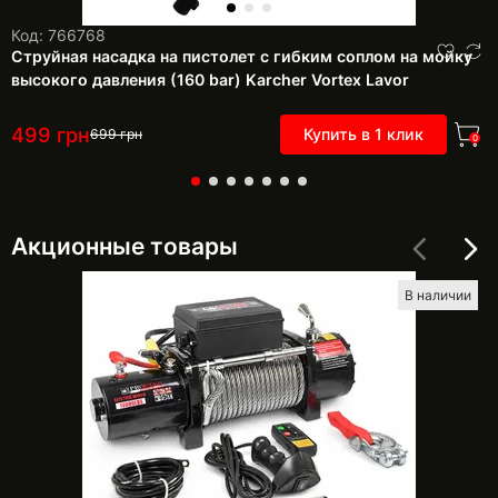
Код: 766768
Струйная насадка на пистолет с гибким соплом на мойку
высокого давления (160 bar) Karcher Vortex Lavor
499
грн
Купить в 1 клик
699
грн
0
Акционные товары
В наличии