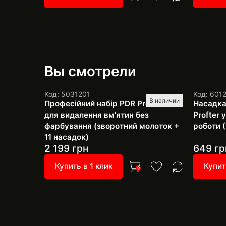
Вы смотрели
Код: 5031201
Код: 601
В наличии
Професійний набір PDR Pro SH-4
Насадка
для видалення вм'ятин без
Profter
фарбування (зворотний молоток +
роботи (
11 насадок)
2 199
грн
649
гр
Купить в 1 клик
Купит
0