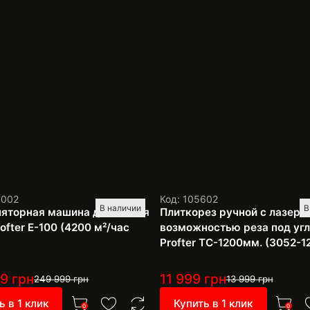
1002
Код: 105602
В наличии
В
яторная машина для мытья
Плиткорез ручной с лазеро
ofter E-100 (4200 м²/час
возможностью реза под уг
Profter TC-1200мм. (3052-1
99
грн
11 999
грн
249 999
грн
13 999
грн
ь в 1 клик
Купить в 1 клик
0
0