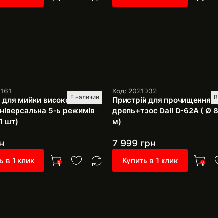
2161
Код: 2021032
В наличии
В
 для мийки високого тиску
Пристрій для прочищення т
 універсальна 5-ь режимів
дрель+трос Dali D-62A ( Ø 8
1 шт)
м)
н
7 999
грн
ь в 1 клик
Купить в 1 клик
0
0