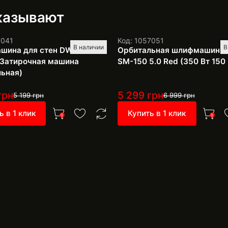
аказывают
7041
Код: 1057051
В наличии
В
шина для стен DWS-225К
Орбитальная шлифмашинка 
 Затирочная машина
SM-150 5.0 Red (350 Вт 150
льная)
грн
5 299
грн
5 199
грн
6 999
грн
ь в 1 клик
Купить в 1 клик
0
0