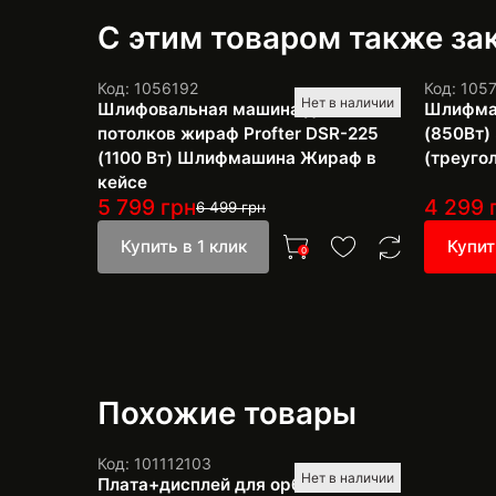
С этим товаром также з
Код: 1056192
Код: 105
Нет в наличии
Шлифовальная машина для стен и
Шлифма
потолков жираф Profter DSR-225
(850Вт)
(1100 Вт) Шлифмашина Жираф в
(треуго
кейсе
5 799
грн
4 299
6 499
грн
Купить в 1 клик
Купит
0
Похожие товары
Код: 101112103
Нет в наличии
Плата+дисплей для орбитальной