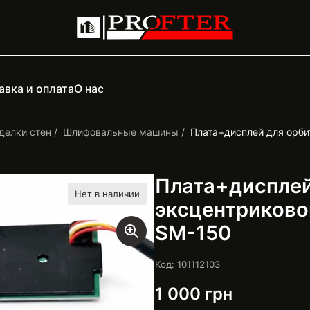
авка и оплата
О нас
делки стен
Шлифовальные машины
Плата+дисплей для орби
Плата+дисплей
Нет в наличии
эксцентриково
SM-150
Код: 101112103
1 000
грн