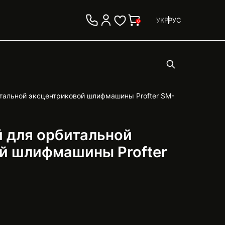
УКР
РУС
0
тальной эксцентриковой шлифмашины Profter SM-
 для орбитальной
й шлифмашины Profter