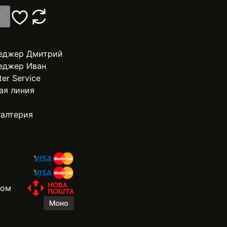
у
еджер Дмитрий
еджер Иван
ter Service
ая линия
галтерия
жом