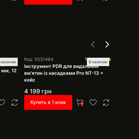
Код: 0003
Код: 5031484
1
 наличии
В наличии
руб
Набір PDR
Інструмент PDR для видалення
 мм, 12
рихтуванн
вм'ятин із насадками Pro NT-13 +
фарбуван
кейс
насадки
4 199
грн
3 999
г
Купить в 1 клик
Купить 
0