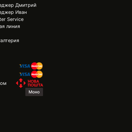
еджер Дмитрий
еджер Иван
ter Service
ая линия
галтерия
жом