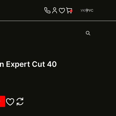
УКР
РУС
0
 Expert Cut 40
у