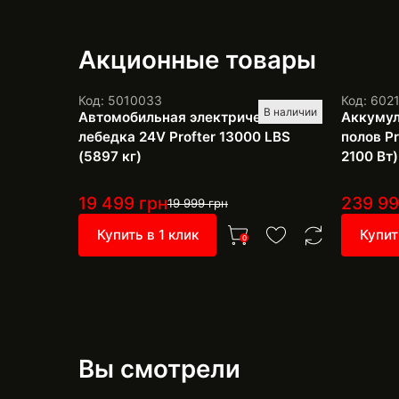
Акционные товары
Код: 5010033
Код: 602
В наличии
Автомобильная электрическая
Аккумул
лебедка 24V Profter 13000 LBS
полов Pr
(5897 кг)
2100 Вт)
19 499
грн
239 9
19 999
грн
Купить в 1 клик
Купит
0
Вы смотрели