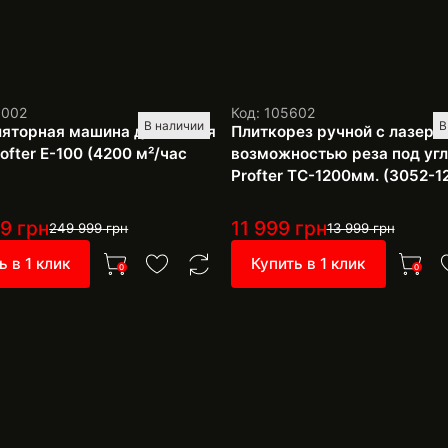
1002
Код: 105602
В наличии
В
яторная машина для мытья
Плиткорез ручной с лазеро
ofter E-100 (4200 м²/час
возможностью реза под уг
Profter TC-1200мм. (3052-1
99
грн
11 999
грн
249 999
грн
13 999
грн
ь в 1 клик
Купить в 1 клик
0
0