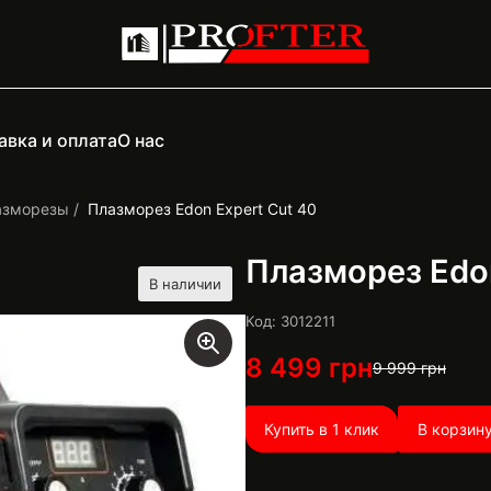
авка и оплата
О нас
азморезы
Плазморез Edon Expert Cut 40
Плазморез Edon
В наличии
Код: 3012211
8 499
грн
9 999
грн
Купить в 1 клик
В корзин