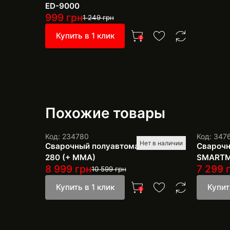
ED-9000
999
грн
1 249
грн
Купить в 1 клик
0
Похожие товары
Код: 234780
Код: 347
Нет в наличии
Сварочный полуавтомат Edon MIG
Сварочн
280 (+ MMA)
SMARTM
8 999
грн
7 299
г
10 599
грн
Купить в 1 клик
Купит
0