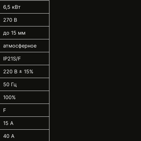
6,5 кВт
270 В
до 15 мм
атмосферное
IP21S/F
220 В ± 15%
50 Гц
100%
F
15 А
40 А