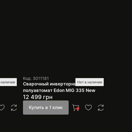
Код: 3011181
 наличии
Нет в наличии
втомат
Сварочный инверторный
полуавтомат Edon MIG 335 New
12 499
грн
Купить в 1 клик
0