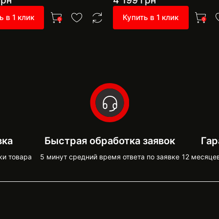
рн
4 199
грн
ь в 1 клик
Купить в 1 клик
0
0
вка
Быстрая обработка заявок
Гар
ки товара
5 минут средний время ответа по заявке
12 месяце