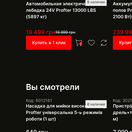
В наличии
Автомобильная электрическая
Аккумул
лебедка 24V Profter 13000 LBS
полов Pr
(5897 кг)
2100 Вт)
19 499
грн
239 9
19 999
грн
Купить в 1 клик
Купит
0
Вы смотрели
Код: 6012161
Код: 202
В наличии
Насадка для мийки високого тиску
Пристрі
Profter універсальна 5-ь режимів
дрель+тр
роботи (1 шт)
м)