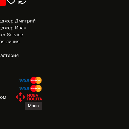
еджер Дмитрий
еджер Иван
ter Service
ая линия
галтерия
жом