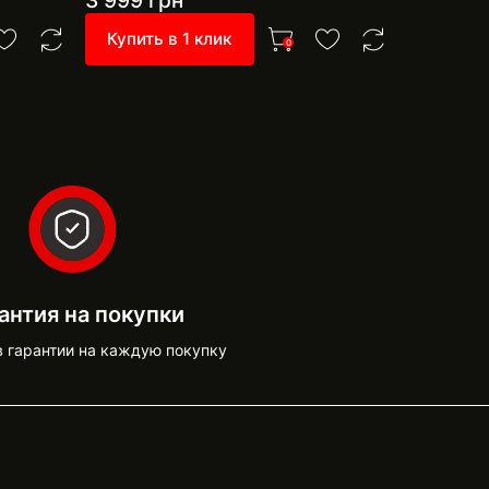
3 999
грн
999
грн
Купить в 1 клик
Купить 
0
антия на покупки
в гарантии на каждую покупку