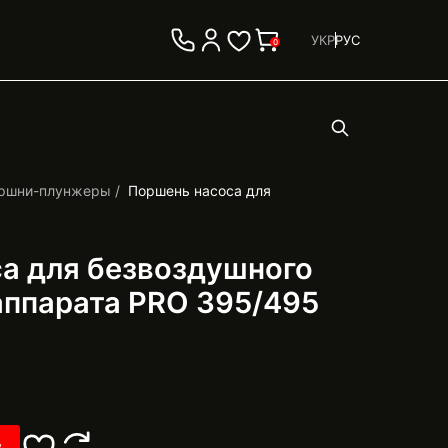
УКР
РУС
0
ршни-плунжеры
Поршень насоса для
а для безвоздушного
аппарата PRO 395/495
у