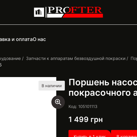
авка и оплата
О нас
рудование
Запчасти к аппаратам безвоздушной покраски
По
5
Поршень насос
В наличии
покрасочного 
Код: 105101113
1 499
грн
Купить в 1 клик
В корзин