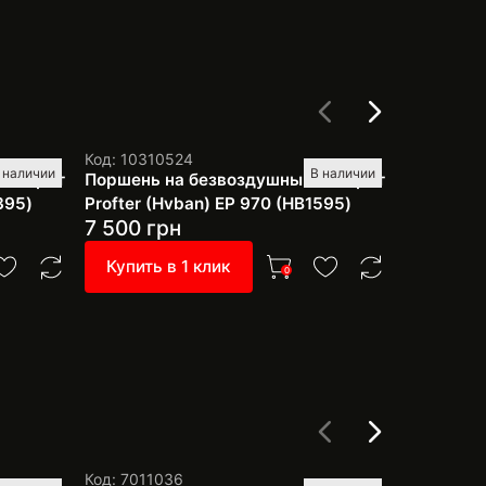
Код: 10310524
Код: 1031
 наличии
В наличии
аппарат
Поршень на безвоздушный аппарат
Поршень 
395)
Profter (Hvban) ЕР 970 (HB1595)
Pro 1930
7 500
грн
3 500
г
Купить в 1 клик
Купить 
0
Код: 7011036
Код: 1056