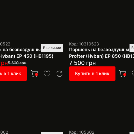
10522
Код: 10310523
В наличии
В
 на безвоздушный аппарат
Поршень на безвоздушный 
(Hvban) ЕР 450 (HB1195)
Profter (Hvban) ЕР 850 (HB1
грн
7 500
грн
5 600
грн
ь в 1 клик
Купить в 1 клик
0
0
1002
Код: 105602