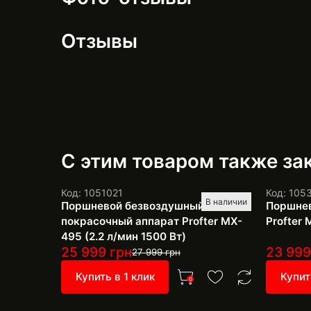
Отзывы
С этим товаром также з
Код: 1051021
Код: 105
В наличии
Поршневой безвоздушный
Поршнев
покрасочный аппарат Profter MX-
Profter 
495 (2.2 л/мин 1500 Вт)
25 999
грн
23 99
27 999
грн
Купить в 1 клик
Купит
0