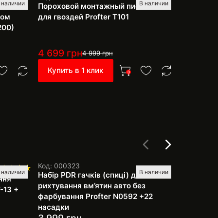
 наличии
В наличии
м и
Пороховой монтажный пистолет
Валик с 
лом
для гвоздей Profter Т101
шпатлевки
200)
4 699
грн
449
грн
4 999
грн
Купить в 1 клик
Купить 
0
Код: 000323
Код: 60201
 наличии
В наличии
Набір PDR гачків (спиці) для
Торнадор
ння
рихтування вм’ятин авто без
Profter B
-13 +
фарбування Profter N0592 +22
насадки