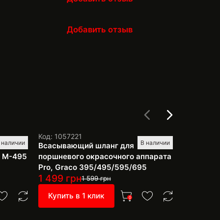
Добавить отзыв
Код: 1057221
Код: 10581
 наличии
В наличии
Всасывающий шланг для
Седло по
r M-495
поршневого окрасочного аппарата
аппарат 
Pro, Graco 395/495/595/695
1 499
грн
999
грн
1 599
грн
Купить в 1 клик
Купить 
0