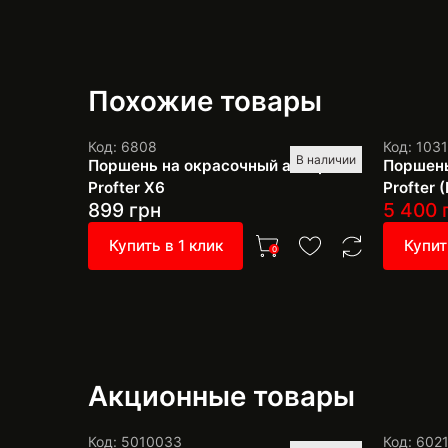
Похожие товары
Код: 6808
Код: 103
В наличии
Поршень на окрасочный аппарат
Поршень
Profter Х6
Profter 
899
грн
5 400
Купить в 1 клик
Купит
0
Акционные товары
Код: 5010033
Код: 602