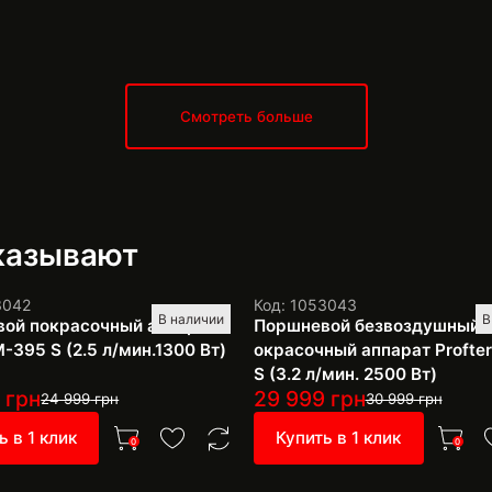
Смотреть больше
аказывают
3042
Код: 1053043
В наличии
В
ой покрасочный аппарат
Поршневой безвоздушный
M-395 S (2.5 л/мин.1300 Вт)
окрасочный аппарат Profte
S (3.2 л/мин. 2500 Вт)
9
грн
29 999
грн
24 999
грн
30 999
грн
ь в 1 клик
Купить в 1 клик
0
0