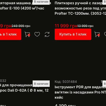
В наличии
В
яторная машина для мытья
Плиткорез ручной с лазеро
ofter E-100 (4200 м²/час
возможностью реза под уг
Profter TC-1200мм. (3052-1
99
грн
11 999
грн
249 999
грн
13 999
грн
ь в 1 клик
Купить в 1 клик
0
0
1032
Код: 5031484
1
В наличии
В
й для прочищення труб
Інструмент PDR для видале
ос Dali D-62A ( Ø 8 мм, 12
вм'ятин із насадками Pro NT
кейс