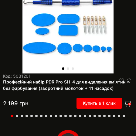
Код: 5031201
Професійний набір PDR Pro SH-4 для видалення вм'ятин
без фарбування (зворотний молоток + 11 насадок)
2 199
грн
Купить в 1 клик
0