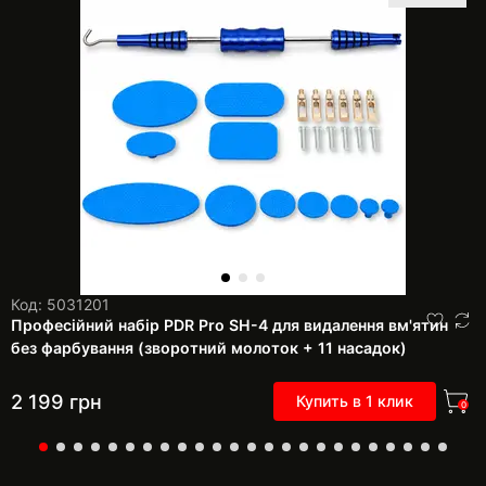
Код: 5031201
Професійний набір PDR Pro SH-4 для видалення вм'ятин
без фарбування (зворотний молоток + 11 насадок)
2 199
грн
Купить в 1 клик
0