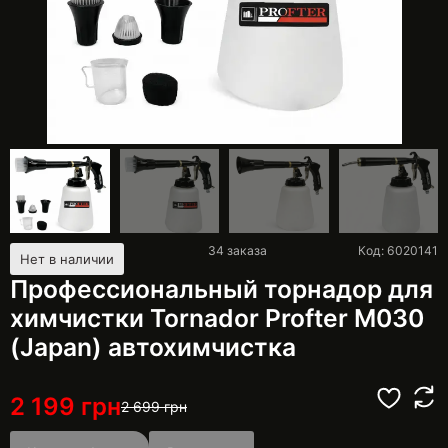
34
заказа
Код: 6020141
Нет в наличии
Профессиональный торнадор для
химчистки Tornador Profter М030
(Japan) автохимчистка
2 199
грн
2 699
грн