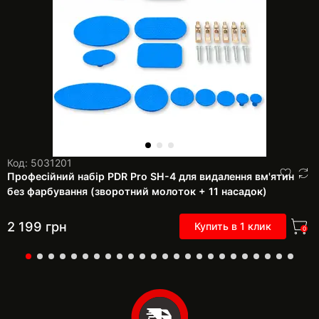
Код: 5031201
Професійний набір PDR Pro SH-4 для видалення вм'ятин
без фарбування (зворотний молоток + 11 насадок)
2 199
грн
Купить в 1 клик
0