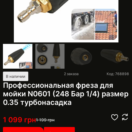
2
заказа
Код: 768898
В наличии
Профессиональная фреза для
мойки N0601 (248 Бар 1/4) размер
0.35 турбонасадка
1 099
грн
1 199
грн