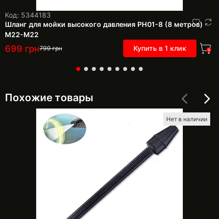
Код: 5344183
Шланг для мойки высокого давления PH01-8 (8 метров)
М22-М22
699
грн
Купить в 1 клик
799
грн
0
Похожие товары
Нет в наличии