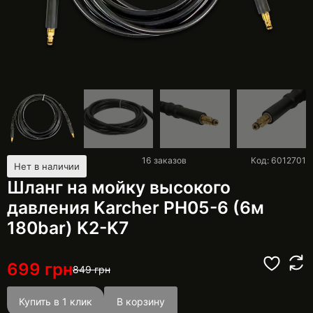
16
заказов
Код: 6012701
Нет в наличии
Шланг на мойку высокого
давления Karcher PH05-6 (6м
180bar) K2-K7
699
грн
849
грн
Купить в 1 клик
В корзину