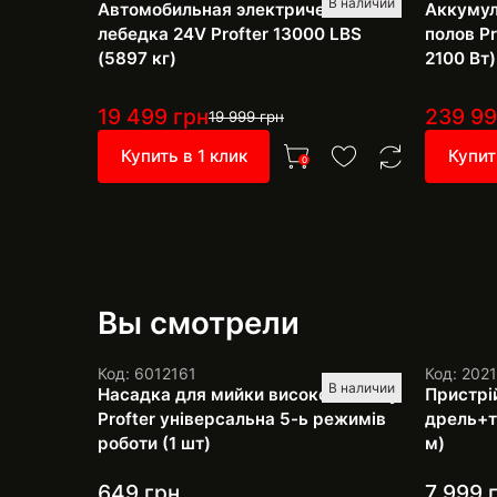
В наличии
Автомобильная электрическая
Аккумул
лебедка 24V Profter 13000 LBS
полов Pr
(5897 кг)
2100 Вт)
19 499
грн
239 9
19 999
грн
Купить в 1 клик
Купит
0
Вы смотрели
Код: 6012161
Код: 202
В наличии
Насадка для мийки високого тиску
Пристрі
Profter універсальна 5-ь режимів
дрель+тр
роботи (1 шт)
м)
649
грн
7 999
г