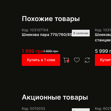
Похожие товары
Код: 103107104
Код: 103
В наличии
Шнекова пара 770/760/850
Шнекова
станции
1 899
грн
5 999
1 999
грн
Купить в 1 клик
Купит
0
Акционные товары
Код: 5010033
Код: 602