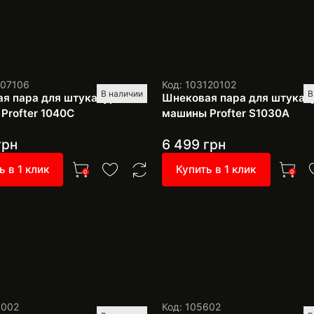
107106
Код: 103120102
В наличии
В
я пара для штукатурной
Шнековая пара для штукат
 Profter 1040С
машины Profter S1030A
грн
6 499
грн
ь в 1 клик
Купить в 1 клик
0
0
1002
Код: 105602