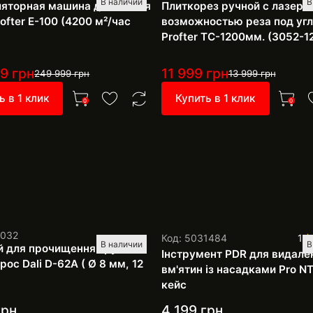
В наличии
В
яторная машина для мытья
Плиткорез ручной с лазеро
ofter E-100 (4200 м²/час
возможностью реза под уг
Profter TC-1200мм. (3052-1
99
грн
11 999
грн
249 999
грн
13 999
грн
ь в 1 клик
Купить в 1 клик
0
0
1032
Код: 5031484
1
В наличии
В
й для прочищення труб
Інструмент PDR для видале
ос Dali D-62A ( Ø 8 мм, 12
вм'ятин із насадками Pro NT
кейс
рн
4 199
грн