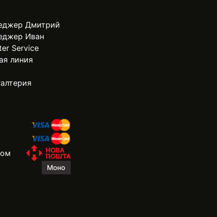
еджер Дмитрий
еджер Иван
ter Service
ая линия
галтерия
жом