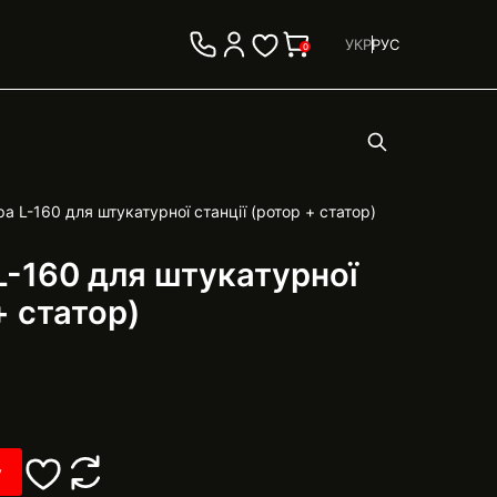
УКР
РУС
0
а L-160 для штукатурної станції (ротор + статор)
L-160 для штукатурної
+ статор)
у