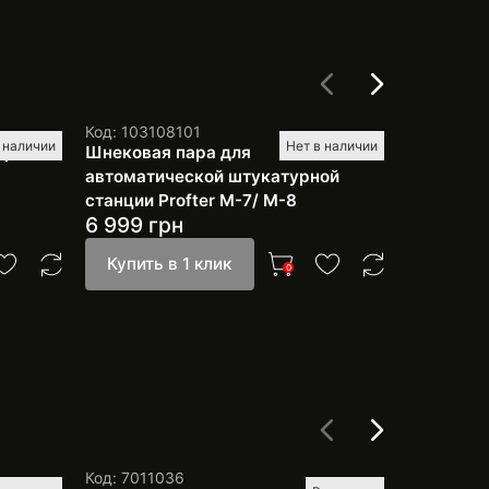
Код: 103108101
Код: 10310
 наличии
Нет в наличии
урной
Шнековая пара для
Шнековая
автоматической штукатурной
станции P
станции Profter М-7/ М-8
6 999
грн
14 999
Купить в 1 клик
Купить 
0
Код: 7011036
Код: 1056