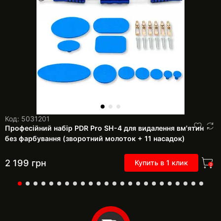
Код: 5031201
Професійний набір PDR Pro SH-4 для видалення вм'ятин
без фарбування (зворотний молоток + 11 насадок)
2 199
грн
Купить в 1 клик
0