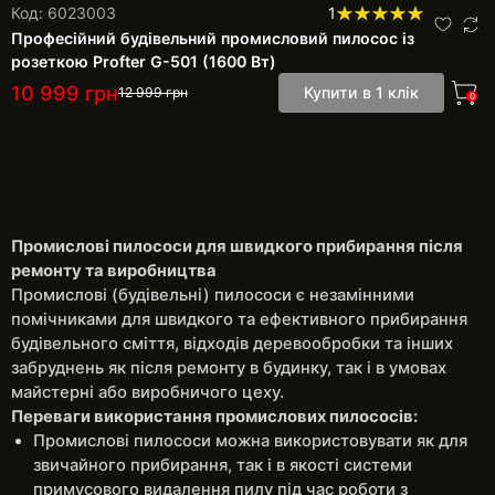
Код: 6023003
1
Професійний будівельний промисловий пилосос із
розеткою Profter G-501 (1600 Вт)
10 999
грн
Купити в 1 клік
12 999
грн
0
Промислові пилососи для швидкого прибирання після
ремонту та виробництва
Промислові (будівельні) пилососи є незамінними
помічниками для швидкого та ефективного прибирання
будівельного сміття, відходів деревообробки та інших
забруднень як після ремонту в будинку, так і в умовах
майстерні або виробничого цеху.
Переваги використання промислових пилососів:
Промислові пилососи можна використовувати як для
звичайного прибирання, так і в якості системи
примусового видалення пилу під час роботи з