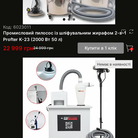
Код: 6023011
Промисловий пилосос із шліфувальним жирафом 2-в-1
Profter K-23 (2000 Вт 50 л)
22 999
грн
Купити в 1 клік
24 999
грн
0
Немає в наявності