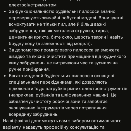
електроінструментом.
За функціональністю будівельні пилососи значно
перевершують звичайні побутові моделі. Вони здатні
всмоктувати не тільки пил, але й більш важкі
забруднення, такі як металева стружка, тирса,
цементний крихта, бите скло, шерсть тварин і навіть
брудну воду (в залежності від моделі).
За допомогою промислового пилососа ви зможете
швидко та якісно очистити приміщення від будь-якого
виду забруднень, не витрачаючи час та зусилля на
ручне прибирання.
Багато моделей будівельних пилососів оснащені
спеціальними перехідниками, які дозволяють
підключати їх до патрубків різних електроінструментів
(наприклад, рубанків та шліфувальних машин). Це
забезпечує чистоту робочої зони та запобігає
зношуванню інструментів через потрапляння
всередину забруднень.
Наші фахівці допоможуть вам з вибором оптимального
варіанту, нададуть професійну консультацію та