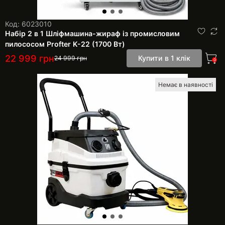
Код: 6023010
Набір 2 в 1 Шліфмашина-жираф із промисловим
пилососом Profter K-22 (1700 Вт)
22 999
грн
Купити в 1 клік
24 999
грн
0
Немає в наявності