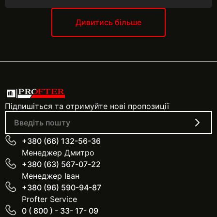
Так, ми надаємо послуги сервісного обслуговування та
зв’язавшись з нашими менеджерами за вказаними
ремонту обладнання. Наш сервіс включає: Діагностику
телефонами.
та налаштування Профілактичне обслуговування
Дивитись більше
Усунення несправностей Заміна деталей Гарантійний та
післягарантійний ремонт
Підпишіться та отримуйте нові пропозиції
+380 (66) 132-56-36
Менеджер Дмитро
+380 (63) 567-07-22
Менеджер Іван
+380 (96) 590-94-87
Profter Service
0 ( 800 ) - 33- 17- 09