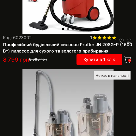
Код: 6023002
1
Професійний будівельний пилосос Profter JN 208G-P (1600
Вт) пилосос для сухого та вологого прибирання
8 799
грн
Купити в 1 клік
9 999
грн
0
Немає в наявності