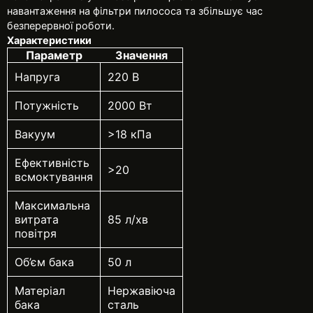
навантаження на фільтри пилососа та збільшує час
безперервної роботи.
Характеристики
Параметр
Значення
Напруга
220 В
Потужність
2000 Вт
Вакуум
>18 кПа
Ефективність
>20
всмоктування
Максимальна
витрата
85 л/хв
повітря
Об’єм бака
50 л
Матеріал
Нержавіюча
бака
сталь