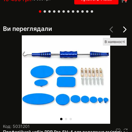
0
Ви переглядали
В наявності
Код: 5031201
Професійний набір PDR Pro SH-4 для видалення вм'ятин