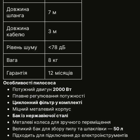
Довжина
7 м
шланга
Довжина
3 м
кабелю
Рівень шуму
<78 дБ
Вага
8 кг
Гарантія
12 місяців
Особливості пилососа
Потужний двигун
2000 Вт
Плавне регулювання потужності
Циклонний фільтр у комплекті
Міцний металевий корпус
Бак із нержавіючої сталі
Металеві колеса для зручного переміщення
Великий бак для збору пилу та шпаклівки —
50 л
Підходить для підключення до електроінструментів