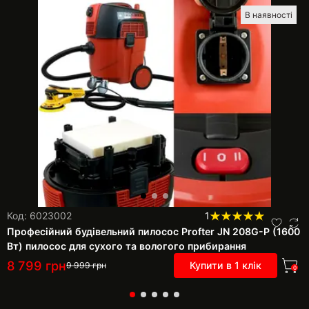
В наявності
Код: 6023002
1
Професійний будівельний пилосос Profter JN 208G-P (1600
Вт) пилосос для сухого та вологого прибирання
8 799
грн
Купити в 1 клік
9 999
грн
0