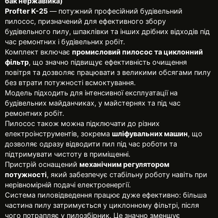
бак нержавійка)
Profter K-25
— потужний професійний будівельний
пилосос, призначений для ефективного збору
будівельного пилу, шпаклівки та інших дрібних відходів під
час ремонтних і будівельних робіт.
Комплект включає
промисловий пилосос та циклонний
фільтр
, що значно підвищує ефективність очищення
повітря та дозволяє працювати з великими обсягами пилу
без втрати потужності всмоктування.
Модель підходить для інтенсивної експлуатації на
будівельних майданчиках, у майстернях та під час
ремонтних робіт.
Пилосос також можна підключати до різних
електроінструментів, зокрема
шліфувальних машин
, що
дозволяє одразу відводити пил під час роботи та
підтримувати чистоту в приміщенні.
Пристрій оснащений
механічним регулятором
потужності
, який забезпечує стабільну роботу навіть при
нерівномірній подачі електроенергії.
Система пиловідведення працює дуже ефективно: більша
частина пилу затримується у циклонному фільтрі, після
чого потрапляє у пилозбірник. Це значно зменшує