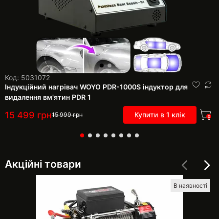
Код: 5031072
Індукційний нагрівач WOYO PDR-1000S індуктор для
видалення вм'ятин PDR 1
15 499
грн
Купити в 1 клік
15 999
грн
0
Акційні товари
В наявності