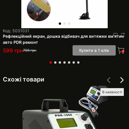
Код: 5031031
Рефлекційний екран, дошка відбивач для витяжки вм'ятин
авто PDR ремонт
599
грн
Купити в 1 клік
799
грн
0
Схожі товари
В наявності