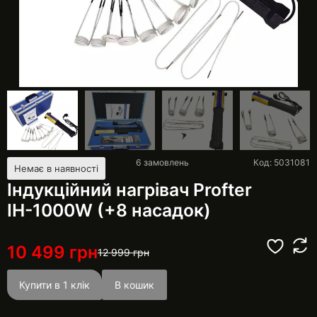
6
замовлень
Код: 5031081
Немає в наявності
Індукційний нагрівач Profter
ІН-1000W (+8 насадок)
10 499
грн
12 999
грн
Купити в 1 клік
В кошик