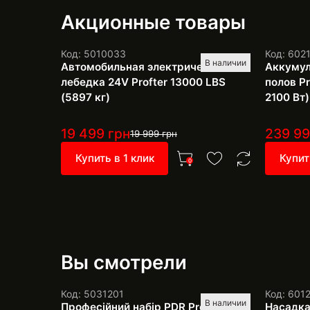
Акционные товары
Код: 5010033
Код: 602
В наличии
Автомобильная электрическая
Аккумул
лебедка 24V Profter 13000 LBS
полов Pr
(5897 кг)
2100 Вт)
19 499
грн
239 9
19 999
грн
Купить в 1 клик
Купит
0
Вы смотрели
Код: 5031201
Код: 601
В наличии
Професійний набір PDR Pro SH-4
Насадка