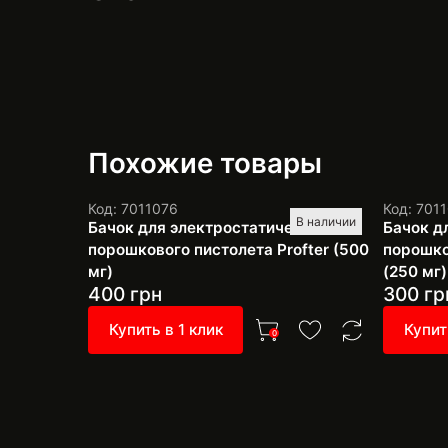
Похожие товары
Код: 7011076
Код: 701
В наличии
Бачок для электростатического
Бачок д
порошкового пистолета Profter (500
порошко
мг)
(250 мг)
400
грн
300
гр
Купить в 1 клик
Купит
0