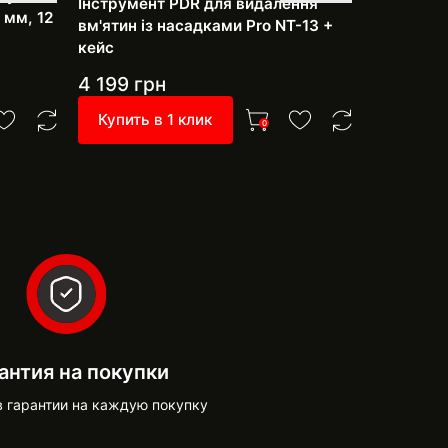
Інструмент PDR для видалення
 мм, 12
рихтуванн
вм'ятин із насадками Pro NT-13 +
фарбуван
кейс
насадки
4 199
грн
3 999
г
Купить в 1 клик
Купить 
0
антия на покупки
в гарантии на каждую покупку