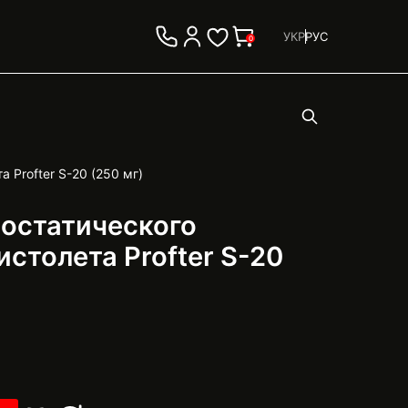
УКР
РУС
0
 Profter S-20 (250 мг)
бостатического
столета Profter S-20