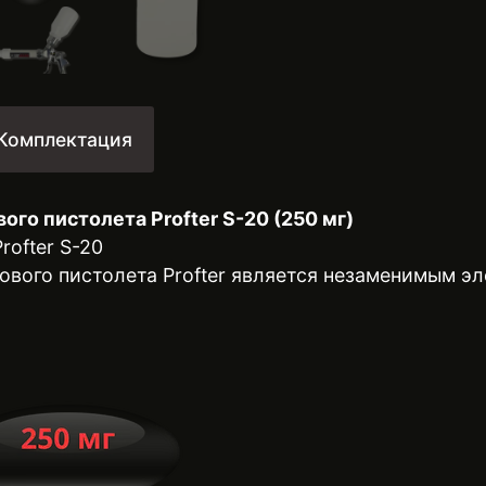
Комплектация
го пистолета Profter S-20 (250 мг)
ofter S-20
ового пистолета Profter является незаменимым э