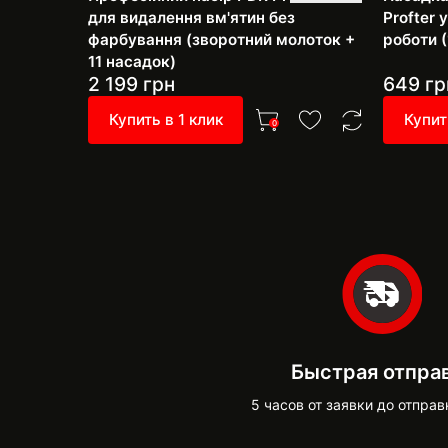
для видалення вм'ятин без
Profter
фарбування (зворотний молоток +
роботи (
11 насадок)
2 199
грн
649
гр
Купить в 1 клик
Купит
0
Быстрая отпра
5 часов от заявки до отправ