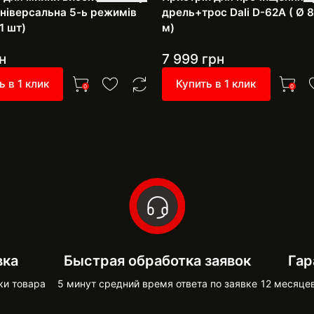
 універсальна 5-ь режимів
дрель+трос Dali D-62A ( Ø 8
1 шт)
м)
н
7 999
грн
ь в 1 клик
Купить в 1 клик
0
0
вка
Быстрая обработка заявок
Гар
ки товара
5 минут средний время ответа по заявке
12 месяце