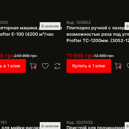
1002
Код: 105602
В наличии
В
яторная машина для мытья
Плиткорез ручной с лазеро
ofter E-100 (4200 м²/час
возможностью реза под уг
Profter TC-1200мм. (3052-1
99
грн
11 999
грн
249 999
грн
13 999
грн
ь в 1 клик
Купить в 1 клик
0
0
2161
Код: 2021032
В наличии
В
 для мийки високого тиску
Пристрій для прочищення т