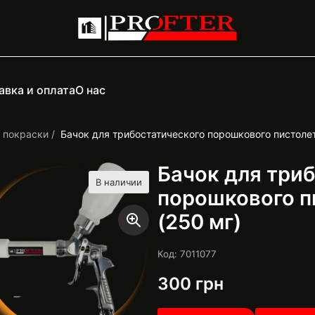
авка и оплата
О нас
 покраски
Бачок для трибостатического порошкового пистолета
Бачок для три
В наличии
порошкового пи
(250 мг)
Код: 7011077
300
грн