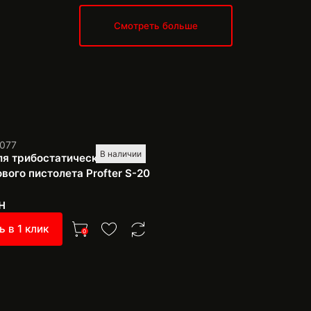
Смотреть больше
1077
В наличии
ля трибостатического
вого пистолета Profter S-20
н
ь в 1 клик
0