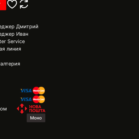
у
еджер Дмитрий
еджер Иван
ter Service
ая линия
галтерия
жом