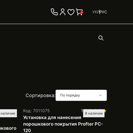
УКР
РУС
0
Сортировка:
По порядку
Код: 7011075
1
 наличии
В наличии
Установка для нанесения
порошкового покрытия Profter PC-
шкового
120