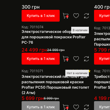
300
грн
400
гр
Купить в 1 клик
Купит
0
Код: 7011074
Код: 701
В наличии
Электростатическое оборудование
Электро
для порошковой покраски Profter
распыли
PС-76
Порошко
24 499
грн
5 799
г
24 999
грн
Купить в 1 клик
Купит
0
Код: 7011071
1
Код: 701
Нет в наличии
Электростатический пистолет для
Трибост
распыления порошковой краски
порошко
Profter PC50 Порошковый пистолет
Profter 
(2 Атм)
5 699
грн
4 199
г
6 999
грн
Купить в 1 клик
Купит
0