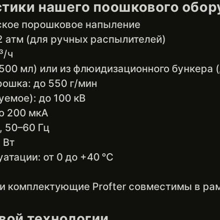
стики нашего поошкового обор
еское порошковое напыление
2 атм (для ручных распылителей)
³/ч
500 мл) или из флюидизационного бункера (
ошка: до 550 г/мин
емое): до 100 кВ
о 200 мкА
, 50–60 Гц
 Вт
тации: от 0 до +40 °C
 и комплектующие Profter совместимы в ра
ой технологии