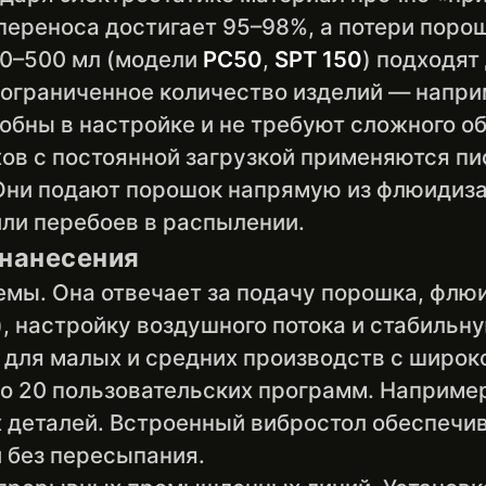
 переноса достигает 95–98%, а потери поро
50–500 мл (модели
PC50
,
SPT 150
) подходят
ограниченное количество изделий — наприм
обны в настройке и не требуют сложного о
ов с постоянной загрузкой применяются пи
 Они подают порошок напрямую из флюидиза
ли перебоев в распылении.
 нанесения
емы. Она отвечает за подачу порошка, флю
 настройку воздушного потока и стабильну
для малых и средних производств с широк
о 20 пользовательских программ. Например
деталей. Встроенный вибростол обеспечи
 без пересыпания.