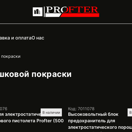
авка и оплата
О нас
 покраски
шковой покраски
1076
Код: 7011078
В наличии
В
ля электростатического
Высоковольтный блок
вого пистолета Profter (500
предохранитель для
электростатического поро