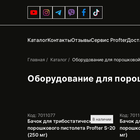
Каталог
Контакты
Отзывы
Сервис Profter
Дост
Главная
Каталог
Оборудование для порошковой
Оборудование для поро
Код: 7011077
Код: 701
В наличии
Бачок для трибостатического
Бачок д
порошкового пистолета Profter S-20
порошко
(250 мг)
мг)