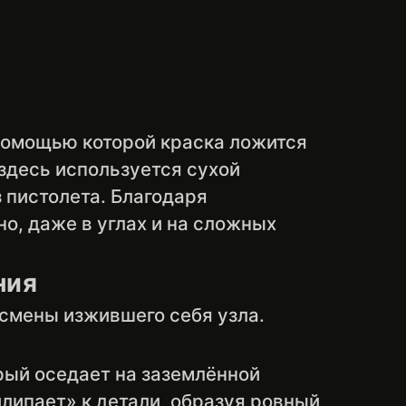
помощью которой краска ложится
здесь используется сухой
 пистолета. Благодаря
но, даже в углах и на сложных
ния
 смены изжившего себя узла.
рый оседает на заземлённой
липает» к детали, образуя ровный