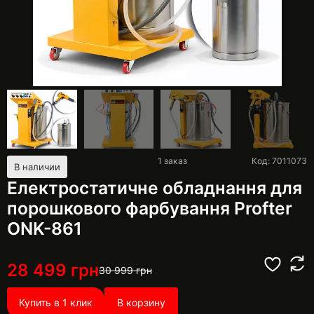
1
заказ
Код: 7011073
В наличии
Електростатичне обладнання для
порошкового фарбування Profter
ONK-861
28 499
грн
30 999
грн
Купить в 1 клик
В корзину