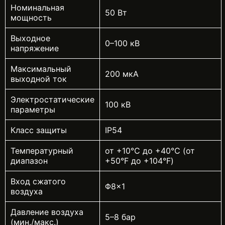
Номинальная
50 Вт
мощность
Выходное
0–100 кВ
напряжение
Максимальный
200 мкА
выходной ток
Электростатические
100 кВ
параметры
Класс защиты
IP54
Температурный
от +10℃ до +40℃ (от
диапазон
+50°F до +104°F)
Вход сжатого
Φ8×1
воздуха
Давление воздуха
5–8 бар
(мин./макс.)