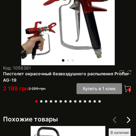
Код: 1056361
Пистолет окрасочный безвоздушного распыления Profter
AG-19
2 199
грн
Купить в 1 клик
2 299
грн
0
Похожие товары
В наличии