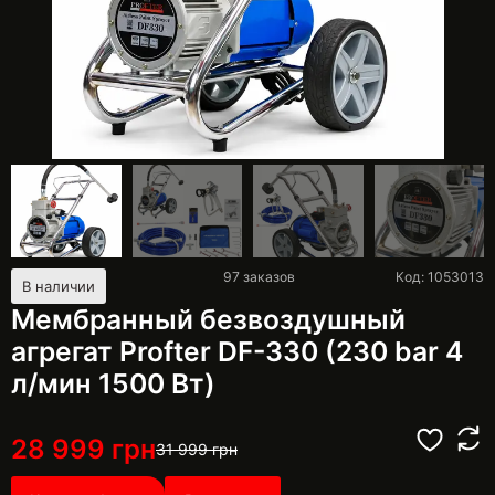
97
заказов
Код: 1053013
В наличии
Мембранный безвоздушный
агрегат Profter DF-330 (230 bar 4
л/мин 1500 Вт)
28 999
грн
31 999
грн