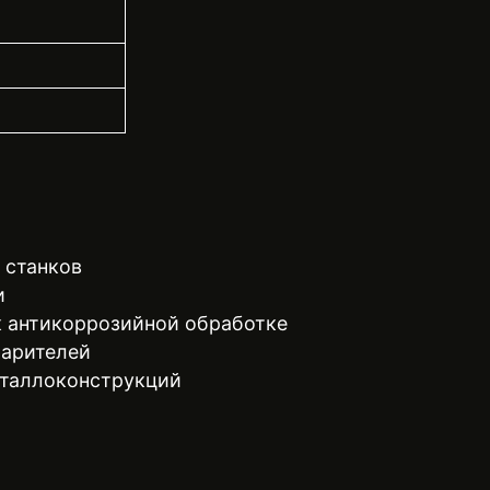
 станков
и
к антикоррозийной обработке
парителей
еталлоконструкций