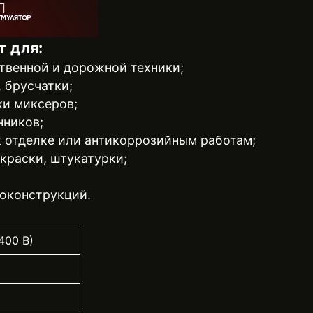
т для:
твенной и дорожной техники;
, брусчатки;
ки миксеров;
нников;
к отделке или антикоррозийным работам;
краски, штукатурки;
оконструкций.
400 В)