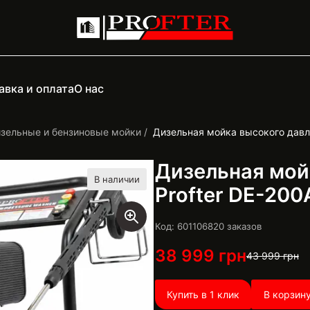
авка и оплата
О нас
зельные и бензиновые мойки
Дизельная мойка высокого давле
Дизельная мой
В наличии
Profter DE-200A
Код: 6011068
20
заказов
38 999
грн
43 999
грн
Купить в 1 клик
В корзин