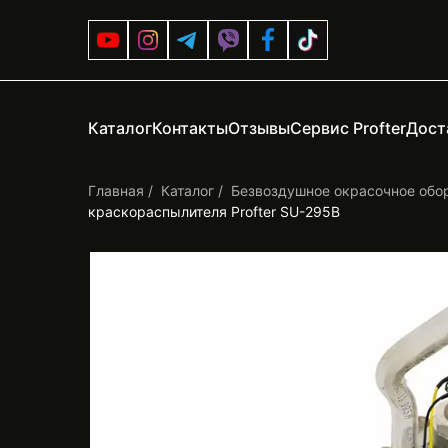
Каталог
Контакты
Отзывы
Сервис Profter
Дост
Главная
Каталог
Безвоздушное окрасочное обо
краскораспылителя Profter SU-295B