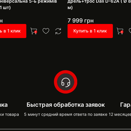
 універсальна 5-ь режимів
дрель+трос Dali D-62A ( Ø 8
1 шт)
м)
н
7 999
грн
ь в 1 клик
Купить в 1 клик
0
0
вка
Быстрая обработка заявок
Гар
ки товара
5 минут средний время ответа по заявке
12 месяце