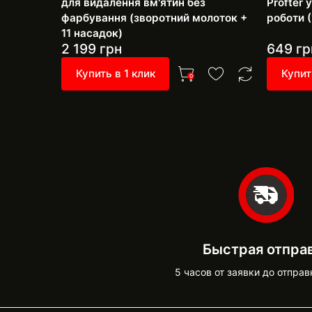
для видалення вм'ятин без
Profter
фарбування (зворотний молоток +
роботи (
11 насадок)
2 199
грн
649
гр
Купить в 1 клик
Купит
0
Быстрая отпра
5 часов от заявки до отправ