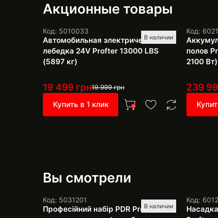
Акционные товары
Код: 5010033
Код: 602
В наличии
Автомобильная электрическая
Аккумул
лебедка 24V Profter 13000 LBS
полов Pr
(5897 кг)
2100 Вт)
19 499
грн
239 9
19 999
грн
Купить в 1 клик
Купит
0
Вы смотрели
Код: 5031201
Код: 601
В наличии
Професійний набір PDR Pro SH-4
Насадка