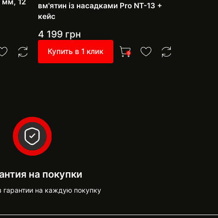
 мм, 12
рихтуванн
вм'ятин із насадками Pro NT-13 +
фарбуван
кейс
насадки
4 199
грн
3 999
г
Купить в 1 клик
Купить 
0
антия на покупки
в гарантии на каждую покупку