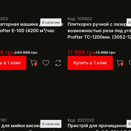
1002
Код: 105602
В наличии
В
яторная машина для мытья
Плиткорез ручной с лазеро
ofter E-100 (4200 м²/час
возможностью реза под уг
Profter TC-1200мм. (3052-1
99
грн
11 999
грн
249 999
грн
13 999
грн
ь в 1 клик
Купить в 1 клик
0
0
2161
Код: 2021032
В наличии
В
 для мийки високого тиску
Пристрій для прочищення т