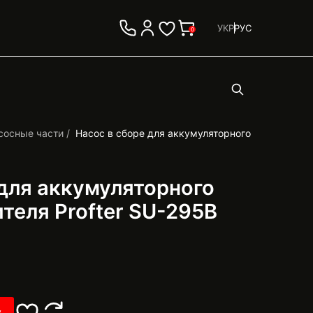
УКР
РУС
0
сосные части
Насос в сборе для аккумуляторного
 для аккумуляторного
теля Profter SU-295B
у