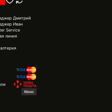
еджер Дмитрий
еджер Иван
ter Service
ая линия
галтерия
жом