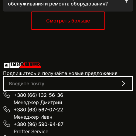
обслуживания и ремонта оборудования?
информацию об адресах и графике работы можно
Да, мы предоставляем услуги сервисного
узнать у наших менеджеров по указанным телефонам.
обслуживания и ремонта оборудования. Наш сервис
включает: Диагностику и настройку Профилактическое
Смотреть больше
обслуживание Устранение неисправностей Замена
деталей Гарантийный и послегарантийный ремонт
Подпишитесь и получайте новые предложения
+380 (66) 132-56-36
Менеджер Дмитрий
+380 (63) 567-07-22
Менеджер Иван
+380 (96) 590-94-87
Profter Service