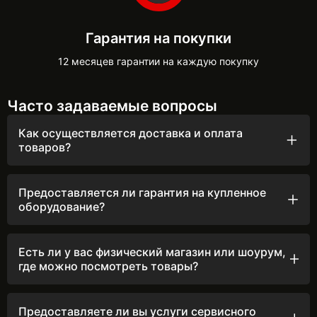
Гарантия на покупки
12 месяцев гарантии на каждую покупку
Часто задаваемые вопросы
Как осуществляется доставка и оплата
товаров?
Мы быстро обрабатываем заказы, оперативно звоним и
отправляем товары ежедневно до 16:00 после
подтверждения.
Предоставляется ли гарантия на купленное
оборудование?
Мы ценим ваше доверие, поэтому предоставляем
гарантию на всё оборудование сроком от 12 до 24
месяцев. Ранее гарантия составляла 12 месяцев, но
Есть ли у вас физический магазин или шоурум,
теперь мы увеличили её до 24 месяцев, чтобы вы могли
где можно посмотреть товары?
ещё дольше наслаждаться безупречной работой вашей
Да, у нас есть два физических магазина в Черновцах и
техники. Подробные условия гарантийного
Киеве, где вы можете лично ознакомиться с товарами.
обслуживания вы можете найти на нашем сайте.
Приходите к нам, чтобы увидеть ассортимент и
Предоставляете ли вы услуги сервисного
получить профессиональную консультацию. Подробную