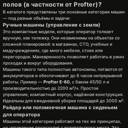
полов (в частности от Profter)?
В каталоге представлены три основные категории машин
— под разные объёмы и задачи:
Ручные машины (управление с земли)
Это компактные модели, которые оператор толкает
вручную, как тележку. Они незаменимы на объектах со
сложной планировкой: в магазинах, СТО, учебных и
медучреждениях, где много мебели, стоек или
перегородок. Маневренность позволяет работать в узких
проходах и вокруг оборудования.
Машины такого типа полностью автономны, питаются от
аккумуляторов и обеспечивают до 6 часов непрерывной
работы. Пример —
Profter E-60
, с баком 45/50 л и
производительностью до 2200 м²/ч. Простое
управление, компактный корпус, надёжная конструкция.
Идеальны для ежедневной уборки площадей до 3000 м².
Райдер или поломоечная машина с сиденьем
для оператора
Машины этой категории работают на тех же принципах,
но управление происходит с водительского места. Это