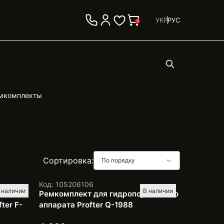
УКР
РУС
0
мкомплекты
Сортировка:
По порядку
Код: 105206106
 наличии
В наличии
Ремкомплект для гидропоршневого
ter F-
аппарата Profter Q-1988