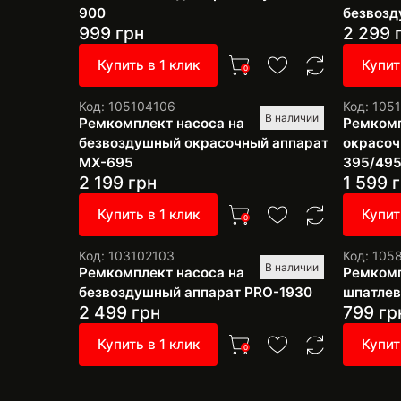
900
безвозд
999
грн
2 299
Купить в 1 клик
Купит
0
Код: 105104106
Код: 105
В наличии
Ремкомплект насоса на
Ремкомп
безвоздушный окрасочный аппарат
окрасоч
MX-695
395/49
2 199
грн
1 599
г
Купить в 1 клик
Купит
0
Код: 103102103
Код: 105
В наличии
Ремкомплект насоса на
Ремкомп
безвоздушный аппарат PRO-1930
шпатлевк
2 499
грн
799
гр
Купить в 1 клик
Купит
0