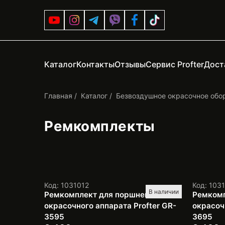
Каталог
Контакты
Отзывы
Сервис Profter
Дост
Главная
Каталог
Безвоздушное окрасочное обо
Ремкомплекты
Код: 1031012
Код: 103
В наличии
Ремкомплект для поршневого
Ремкомп
окрасочного аппарата Profter GR-
окрасоч
3595
3695