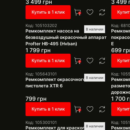
3 499
грн
3 499
Купить в 1 клик
Купит
0
Код: 105103202
Код: 681
В наличии
Ремкомплект насоса на
Ремкомп
безвоздушный окрасочный аппарат
покрасо
Profter HB-495 (Hvban)
Е
1 799
грн
699
гр
Купить в 1 клик
Купит
0
Код: 105643101
Код: 105
В наличии
Ремкомплект окрасочного
Ремкомп
пистолета XTR 6
размето
дорожно
799
грн
1 700
г
Купить в 1 клик
Купит
0
Код: 105300101
Код: 105
В наличии
Ремкомплект для краскопульта B-
Ремкомп