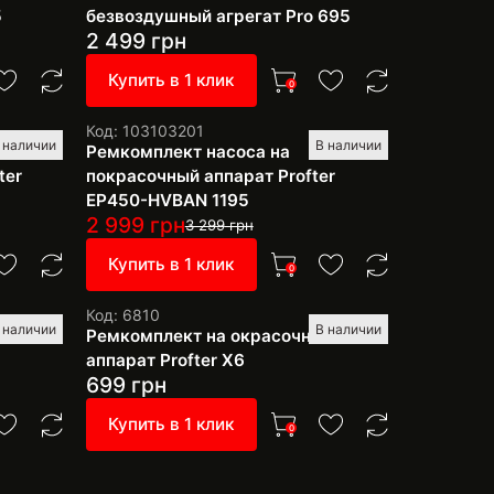
5
безвоздушный агрегат Pro 695
2 499
грн
Купить в 1 клик
0
Код: 103103201
 наличии
В наличии
Ремкомплект насоса на
ter
покрасочный аппарат Profter
EP450-HVBAN 1195
2 999
грн
3 299
грн
Купить в 1 клик
0
Код: 6810
 наличии
В наличии
шного
Ремкомплект на окрасочный
аппарат Profter Х6
699
грн
Купить в 1 клик
0