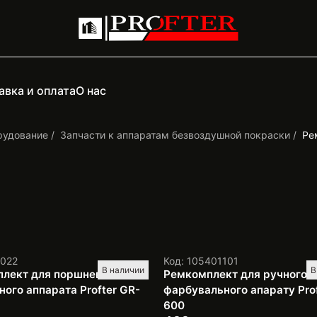
авка и оплата
О нас
рудование
Запчасти к аппаратам безвоздушной покраски
Ре
1022
Код: 105401101
В наличии
В
лект для поршневого
Ремкомплект для ручного
ного аппарата Profter GR-
фарбувального апарату Prof
600