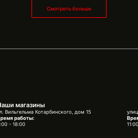
ходите к нам, чтобы
оборудования. Наш серви
Смотреть больше
нальную консультацию.
Профилактическое обслу
е работы можно узнать у
Замена деталей Гарантий
.
Наши магазины
л. Вильгельма Котарбинского, дом 15
улиц
ремя работы:
Вре
:00 - 18:00
11:0