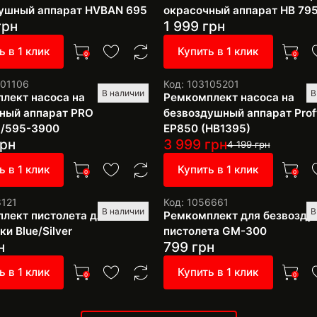
ушный аппарат HVBAN 695
окрасочный аппарат HB 79
грн
1 999
грн
ь в 1 клик
Купить в 1 клик
0
0
101106
Код: 103105201
В наличии
В
лект насоса на
Ремкомплект насоса на
ный аппарат PRO
безвоздушный аппарат Prof
5/595-3900
EP850 (HB1395)
рн
3 999
грн
4 199
грн
ь в 1 клик
Купить в 1 клик
0
0
8121
Код: 1056661
В наличии
В
лект пистолета для
Ремкомплект для безвозду
и Blue/Silver
пистолета GM-300
н
799
грн
ь в 1 клик
Купить в 1 клик
0
0