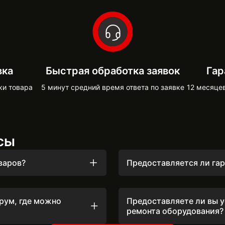
вка
Быстрая обработка заявок
Гар
ки товара
5 минут средний время ответа по заявке
12 месяце
сы
варов?
Предоставляется ли гар
о звоним и отправляем
Мы ценим ваше доверие, 
дения.
оборудование сроком от 1
составляла 12 месяцев, н
урум, где можно
Предоставляете ли вы у
чтобы вы могли ещё доль
вашей техники. Подробны
ремонта оборудования?
можете найти на нашем с
рновцах и Киеве, где вы
Да, мы предоставляем ус