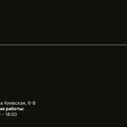
с включает: Диагностику и настройку
живание Устранение неисправностей
ный и послегарантийный ремонт
а Киевская, 6-В
мя работы:
0 - 18:00