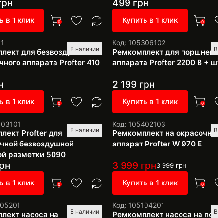
грн
499
грн
ь в 1 клик
Купить в 1 клик
0
0
01
Код: 105306102
В наличии
В
лект для безвоздушного
Ремкомплект для поршнево
чного аппарата Profter 410
аппарата Profter 2200 В + ш
н
2 199
грн
ь в 1 клик
Купить в 1 клик
0
0
503101
Код: 105402103
В наличии
В
лект Profter для
Ремкомплект на окрасочны
чной безвоздушной
аппарат Profter W 970 E
й разметки 5090
рн
3 999
грн
3 999
грн
ь в 1 клик
Купить в 1 клик
0
0
105201
Код: 105104201
В наличии
В
лект насоса на
Ремкомплект насоса на по