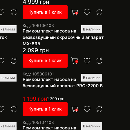
4 999
грн
Купить в 1 клик
0
Код: 106106103
 наличии
В наличии
го
Ремкомплект насоса на
ток
безвоздушный окрасочный аппарат
МХ-895
2 099
грн
Купить в 1 клик
0
Код: 105306101
 наличии
В наличии
й
Ремкомплект насоса на
безвоздушный аппарат PRO-2200 В
1 199
грн
1 299
грн
Купить в 1 клик
0
Код: 105104108
 наличии
В наличии
ршневой
Ремкомплект насоса на