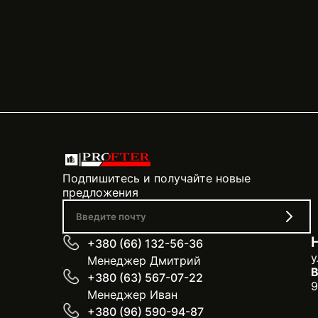
можете лично ознакомиться с товарами. При
увидеть ассортимент и получить профессио
Подробную информацию об адресах и график
наших менеджеров по указанным телефонам
Подпишитесь и получайте новые
предложения
+380 (66) 132-56-36
у
Менеджер Дмитрий
В
+380 (63) 567-07-22
9
Менеджер Иван
+380 (96) 590-94-87